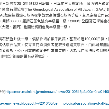
新聞於2010年5月22日報導，日本前三大鑑定所（國內鑽石鑑定市
寶石學協會(The Gemological Association of All Japan ; GA
AAJ藉由操縱鑽石顏色標準故意高估鑽石顏色等級，其東京總公司在20
年10月將338,000顆鑽石顏色跳高半級至一級，2009年全國寶石學協
（大阪、福岡）也開始將顏色跳半級至一級。
顏色升級一級，價格會增加數千數萬，甚至超過100,000日圓，因
高估鑽石品質，使零售商與消費者花較多錢購買鑽石。由此可知無
費者來說，公正可靠的鑑定是相當重要的，因為我們無法接觸到鑽
相信鑑定組織的鑽石品質鑑定。
：
新聞
http://mdn.mainichi.jp/mdnnews/news/20100515p2a00m0na0140
nga-gem-news.blogspot.tw/2010/05/gemmological-association-of-all-ja