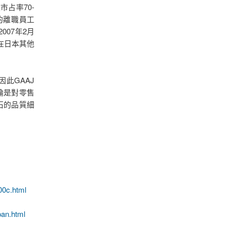
占率70-
AJ)的離職員工
07年2月
會在日本其他
此GAAJ
論是對零售
石的品質細
00c.html
pan.html