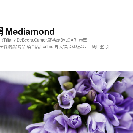
Mediamond
any,DeBeers,Cartier,寶格麗BVLGARI,麗澤
京華鑽石,全愛鑽,點睛品,鎮金店,i-primo,周大福,D&D,蘇菲亞,威世登,引