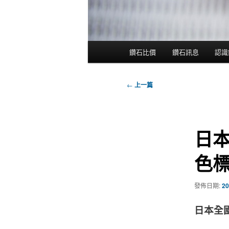
主
鑽石比價
鑽石訊息
認識
跳
跳
要
選
至
至
單
文
←
上一篇
章
主
輔
導
覽
要
助
日本
內
內
色
容
容
發佈日期:
20
日本全