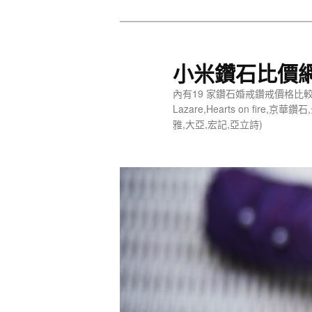
小米鑽石比價網 
內有19 家鑽石婚戒鑽戒價格比較 (Tiff
Lazare,Hearts on fire,
雅,大亞,宏記,亞立詩)