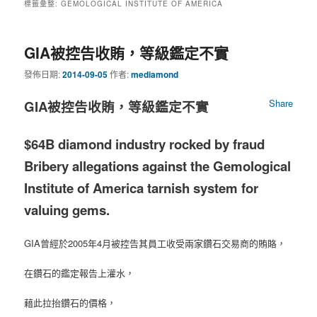
標籤彙整:
GEMOLOGICAL INSTITUTE OF AMERICA
要
助
GIA被控告收賄，等級鑑定不實
內
內
發佈日期:
2014-09-05
作者:
mediamond
容
容
Share
GIA被控告收賄，等級鑑定不實
$64B diamond industry rocked by fraud
Bribery allegations against the Gemological
Institute of America tarnish system for
valuing gems.
GIA曾經於2005年4月被控告其員工收受兩家鑽石交易商的賄賂，
在鑽石的鑑定報告上灌水，
藉此拉抬鑽石的價格，