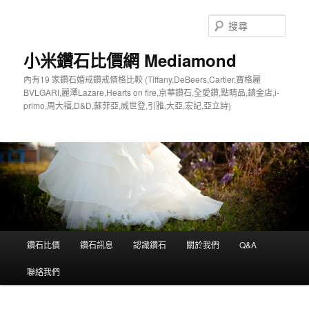
搜
尋
小米鑽石比價網 Mediamond
內有19 家鑽石婚戒鑽戒價格比較 (Tiffany,DeBeers,Cartier,寶格麗
BVLGARI,麗澤Lazare,Hearts on fire,京華鑽石,全愛鑽,點睛品,鎮金店,i-
primo,周大福,D&D,蘇菲亞,威世登,引雅,大亞,宏記,亞立詩)
主
鑽石比價
鑽石訊息
認識鑽石
關於我們
Q&A
跳
跳
要
選
聯絡我們
至
至
單
主
輔