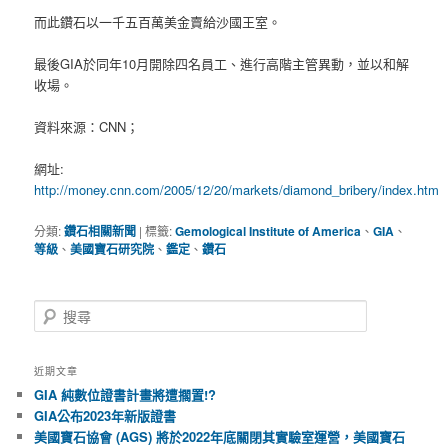
而此鑽石以一千五百萬美金賣給沙國王室。
最後GIA於同年10月開除四名員工、進行高階主管異動，並以和解
收場。
資料來源：CNN；
網址:
http://money.cnn.com/2005/12/20/markets/diamond_bribery/index.htm
分類:
鑽石相關新聞
|
標籤:
Gemological Institute of America
、
GIA
、
等級
、
美國寶石研究院
、
鑑定
、
鑽石
搜
尋
近期文章
GIA 純數位證書計畫將遭擱置!?
GIA公布2023年新版證書
美國寶石協會 (AGS) 將於2022年底關閉其實驗室運營，美國寶石